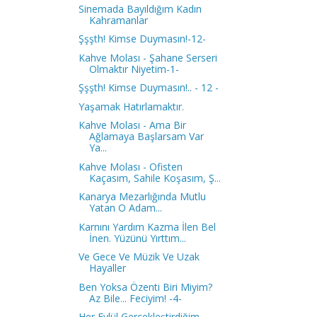
Sinemada Bayıldığım Kadın
Kahramanlar
Şşşth! Kimse Duymasın!-12-
Kahve Molası - Şahane Serseri
Olmaktır Niyetim-1-
Şşşth! Kimse Duymasın!.. - 12 -
Yaşamak Hatırlamaktır.
Kahve Molası - Ama Bir
Ağlamaya Başlarsam Var
Ya...
Kahve Molası - Ofisten
Kaçasım, Sahile Koşasım, Ş...
Kanarya Mezarlığında Mutlu
Yatan O Adam...
Karnını Yardım Kazma İlen Bel
İnen. Yüzünü Yırttım...
Ve Gece Ve Müzik Ve Uzak
Hayaller
Ben Yoksa Özenti Biri Miyim?
Az Bile... Feciyim! -4-
Her Eylül Gerçekleştirdiğim