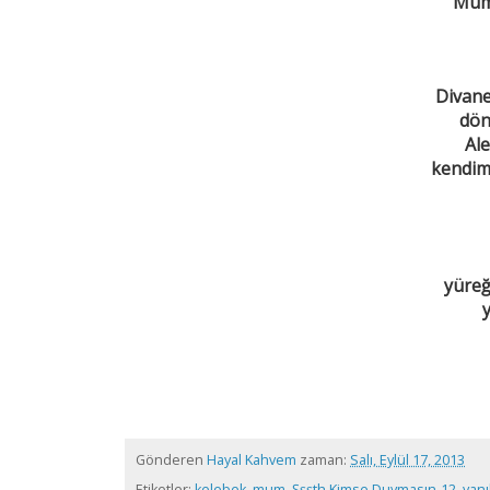
Mum 
Divane
dön
Ale
kendim
yüre
y
Gönderen
Hayal Kahvem
zaman:
Salı, Eylül 17, 2013
Etiketler:
kelebek
,
mum
,
Şşşth Kimse Duymasın-12
,
yanı