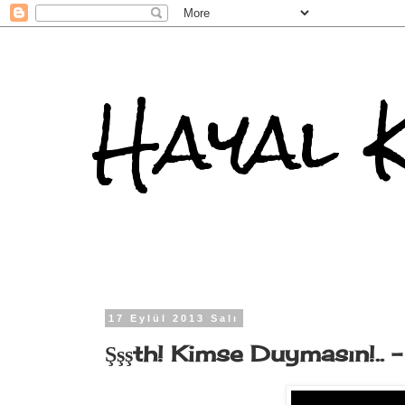
Hayal 
17 Eylül 2013 Salı
Şşşth! Kimse Duymasın!.. -