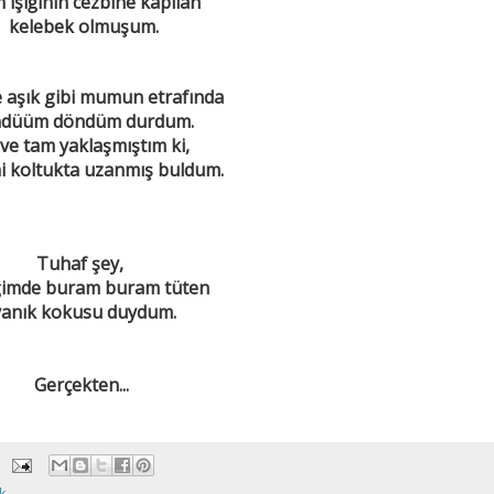
ışığının cezbine kapılan
kelebek olmuşum.
 aşık gibi mumun etrafında
düüm döndüm durdum.
ve tam yaklaşmıştım ki,
i koltukta uzanmış buldum.
Tuhaf şey,
ğimde buram buram tüten
anık kokusu duydum.
Gerçekten...
k