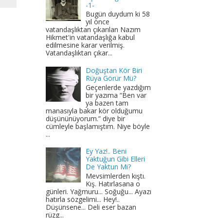
-1-
Bugün duydum ki 58
yıl önce
vatandaşlıktan çıkarılan Nazım
Hikmet'in vatandaşlığa kabul
edilmesine karar verilmiş.
Vatandaşlıktan çıkar...
Doğuştan Kör Biri
Rüya Görür Mü?
Geçenlerde yazdığım
bir yazıma “Ben var
ya bazen tam
manasıyla bakar kör olduğumu
düşününüyorum.” diye bir
cümleyle başlamıştım. Niye böyle
...
Ey Yaz!.. Beni
Yaktuğun Gibi Elleri
De Yaktun Mi?
Mevsimlerden kıştı.
Kış. Hatırlasana o
günleri. Yağmuru... Soğuğu... Ayazı
hatırla sözgelimi... Hey!..
Düşünsene... Deli eser bazan
rüzg...