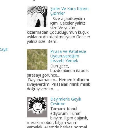
Şiirler Ve Kara Kalem
Çizimler
Size açabilseydim
içimi Geceler yalnız
size Ve yüzüm
kızarmadan Çocukluğumun küçük
aşklarını Anlatabilmeliydim Geceler
yalnız size. Beni...
Kayıt
Pırasa Ve Patatesle
Uyduruverdiğim
Lezzetli Yemek
Dün gece,
buzdolabında iki adet
pırasayı görünce...
Dayanamadım... Hemen kollarımı
sıvayıverdim. Pırasaları minik minik
doğrayıverdim. ...
Deyimlerle Geyik
Çevirme
Tamam. Kabul
ediyorum. Tuhaf
biriyim. İlgim dağınık,
merakım obur, bilgim yarım
yamalak. Ailemde herkes normal.