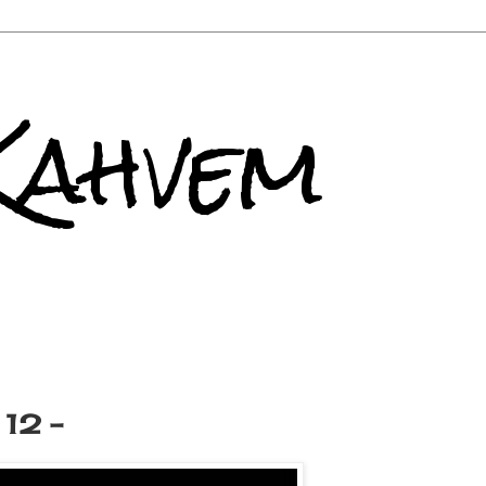
Kahvem
 12 -