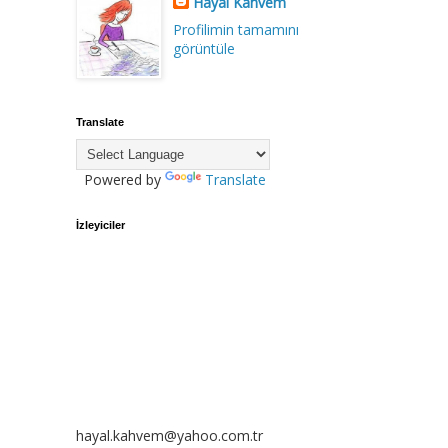
Hayal Kahvem
Profilimin tamamını
görüntüle
Translate
Powered by
Translate
İzleyiciler
hayal.kahvem@yahoo.com.tr