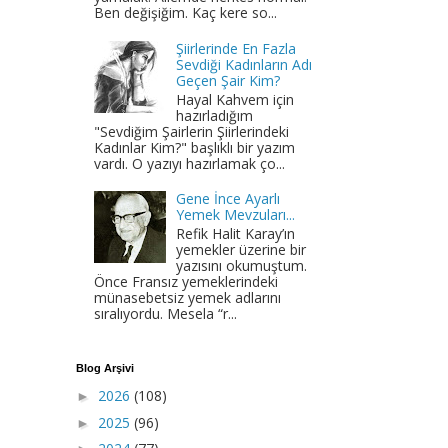
Ben değişiğim. Kaç kere so...
Şiirlerinde En Fazla
Sevdiği Kadınların Adı
Geçen Şair Kim?
Hayal Kahvem için
hazırladığım
"Sevdiğim Şairlerin Şiirlerindeki
Kadınlar Kim?" başlıklı bir yazım
vardı. O yazıyı hazırlamak ço...
Gene İnce Ayarlı
Yemek Mevzuları...
Refik Halit Karay’ın
yemekler üzerine bir
yazısını okumuştum.
Önce Fransız yemeklerindeki
münasebetsiz yemek adlarını
sıralıyordu. Mesela “r...
Blog Arşivi
2026
(108)
►
2025
(96)
►