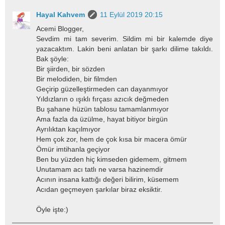
Hayal Kahvem
11 Eylül 2019 20:15
Acemi Blogger,
Sevdim mi tam severim. Sildim mi bir kalemde diye
yazacaktım. Lakin beni anlatan bir şarkı dilime takıldı.
Bak şöyle:
Bir şiirden, bir sözden
Bir melodiden, bir filmden
Geçirip güzelleştirmeden can dayanmıyor
Yıldızların o ışıklı fırçası azıcık değmeden
Bu şahane hüzün tablosu tamamlanmıyor
Ama fazla da üzülme, hayat bitiyor birgün
Ayrılıktan kaçılmıyor
Hem çok zor, hem de çok kısa bir macera ömür
Ömür imtihanla geçiyor
Ben bu yüzden hiç kimseden gidemem, gitmem
Unutamam acı tatlı ne varsa hazinemdir
Acının insana kattığı değeri bilirim, küsemem
Acıdan geçmeyen şarkılar biraz eksiktir.
Öyle işte:)