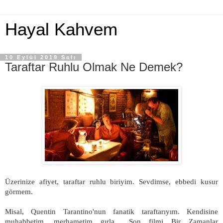
Hayal Kahvem
10 Eylül 2019 Salı
Taraftar Ruhlu Olmak Ne Demek?
Üzerinize afiyet, taraftar ruhlu biriyim. Sevdimse, ebbedi kusur
görmem.
Misal, Quentin Tarantino'nun fanatik taraftarıyım. Kendisine
muhabbetim, merhametim gırla... Son filmi Bir Zamanlar