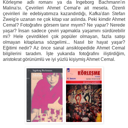
Körleşme adlı romanı ya da İngeborg Bachmann'ın
Malina'sı. Çevirileri Ahmet Cemal'e ait mesela. Özenli
çevirileri ile edebiyatımıza kazandırdığı, Kafka'dan Stefan
Zweig'e uzanan ne çok kitap var aslında. Peki kimdir Ahmet
Cemal? Fotoğrafını görsem tanır mıyım? Ne yapar? Nerede
yaşar? İnsan sadece çeviri yapmakla yaşamını sürdürebilir
mi? Hele çevirdikleri çok popüler olmayan, fazla satışı
olmayan kitaplarsa sözgelimi... Nasıl bir hayat yaşar?
Eğitimi nedir? Az önce sanal ansiklopedide Ahmet Cemal
bilgilerini taradım. İşte yukarıda fotoğrafını iliştirdiğim,
aristokrat görünümlü ve iyi yüzlü kişiymiş Ahmet Cemal.