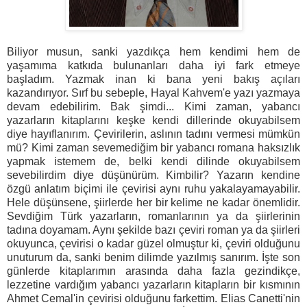
Biliyor musun, sanki yazdıkça hem kendimi hem de
yaşamıma katkıda bulunanları daha iyi fark etmeye
başladım. Yazmak inan ki bana yeni bakış açıları
kazandırıyor. Sırf bu sebeple, Hayal Kahvem'e yazı yazmaya
devam edebilirim. Bak şimdi... Kimi zaman, yabancı
yazarların kitaplarını keşke kendi dillerinde okuyabilsem
diye hayıflanırım. Çevirilerin, aslının tadını vermesi mümkün
mü? Kimi zaman sevemediğim bir yabancı romana haksızlık
yapmak istemem de, belki kendi dilinde okuyabilsem
sevebilirdim diye düşünürüm. Kimbilir? Yazarın kendine
özgü anlatım biçimi ile çevirisi aynı ruhu yakalayamayabilir.
Hele düşünsene, şiirlerde her bir kelime ne kadar önemlidir.
Sevdiğim Türk yazarların, romanlarının ya da şiirlerinin
tadına doyamam. Aynı şekilde bazı çeviri roman ya da şiirleri
okuyunca, çevirisi o kadar güzel olmuştur ki, çeviri olduğunu
unuturum da, sanki benim dilimde yazılmış sanırım. İşte son
günlerde kitaplarımın arasında daha fazla gezindikçe,
lezzetine vardığım yabancı yazarların kitapların bir kısmının
Ahmet Cemal'in çevirisi olduğunu farkettim. Elias Canetti'nin