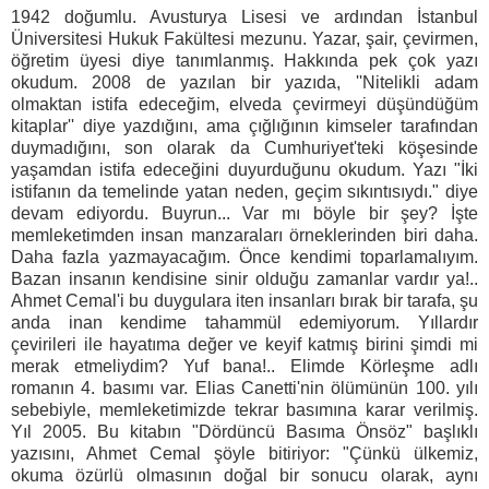
1942 doğumlu. Avusturya Lisesi ve ardından İstanbul
Üniversitesi Hukuk Fakültesi mezunu. Yazar, şair, çevirmen,
öğretim üyesi diye tanımlanmış. Hakkında pek çok yazı
okudum. 2008 de yazılan bir yazıda, ''Nitelikli adam
olmaktan istifa edeceğim, elveda çevirmeyi düşündüğüm
kitaplar'' diye yazdığını, ama çığlığının kimseler tarafından
duymadığını, son olarak da Cumhuriyet'teki köşesinde
yaşamdan istifa edeceğini duyurduğunu okudum. Yazı "İki
istifanın da temelinde yatan neden, geçim sıkıntısıydı." diye
devam ediyordu. Buyrun... Var mı böyle bir şey? İşte
memleketimden insan manzaraları örneklerinden biri daha.
Daha fazla yazmayacağım. Önce kendimi toparlamalıyım.
Bazan insanın kendisine sinir olduğu zamanlar vardır ya!..
Ahmet Cemal'i bu duygulara iten insanları bırak bir tarafa, şu
anda inan kendime tahammül edemiyorum. Yıllardır
çevirileri ile hayatıma değer ve keyif katmış birini şimdi mi
merak etmeliydim? Yuf bana!.. Elimde Körleşme adlı
romanın 4. basımı var. Elias Canetti'nin ölümünün 100. yılı
sebebiyle, memleketimizde tekrar basımına karar verilmiş.
Yıl 2005. Bu kitabın "Dördüncü Basıma Önsöz" başlıklı
yazısını, Ahmet Cemal şöyle bitiriyor: "Çünkü ülkemiz,
okuma özürlü olmasının doğal bir sonucu olarak, aynı